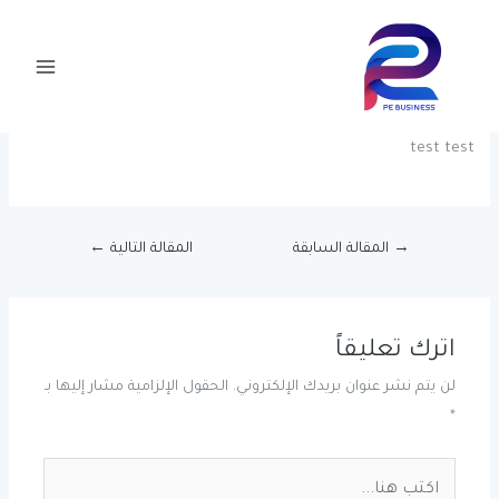
خطي
Post
Main
لى
navigation
test
Menu
لمحتوى
اترك تعليقاً
/
! Без рубрики
/ بواسطة
pegly-admin
test test
→
المقالة السابقة
المقالة التالية
←
اترك تعليقاً
لن يتم نشر عنوان بريدك الإلكتروني.
الحقول الإلزامية مشار إليها بـ
*
اكتب