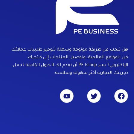
هل تبحث عن طريقة موثوقة وسهلة لتوفير طلبيات عملائك
من المواقع العالمية، وتوصيل المنتجات إلى متجرك
الإلكتروني؟ يسر PE Group أن تقدم لك الحلول الكاملة لجعل
تجربتك التجارية أكثر سهولة وسلاسة.
Y
T
F
o
w
a
u
i
c
t
t
e
u
t
b
b
e
o
e
r
o