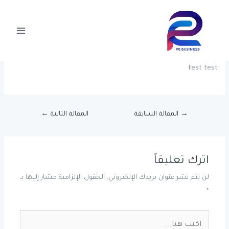
خطي
Post
Main
لى
navigation
test
Menu
لمحتوى
اترك تعليقاً
/
! Без рубрики
/ بواسطة
pegly-admin
test test
→
المقالة السابقة
المقالة التالية
←
اترك تعليقاً
لن يتم نشر عنوان بريدك الإلكتروني.
الحقول الإلزامية مشار إليها بـ
*
اكتب