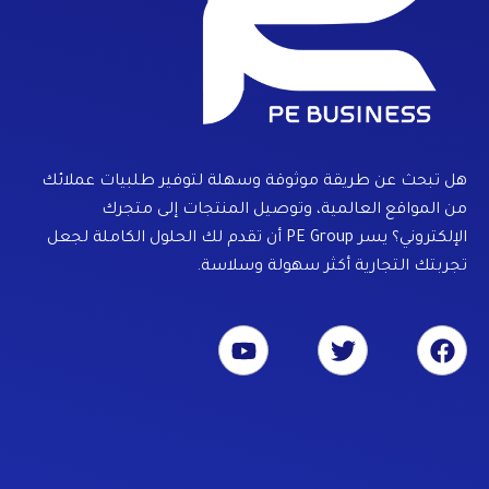
هل تبحث عن طريقة موثوقة وسهلة لتوفير طلبيات عملائك
من المواقع العالمية، وتوصيل المنتجات إلى متجرك
الإلكتروني؟ يسر PE Group أن تقدم لك الحلول الكاملة لجعل
تجربتك التجارية أكثر سهولة وسلاسة.
Y
T
F
o
w
a
u
i
c
t
t
e
u
t
b
b
e
o
e
r
o