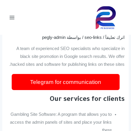
خطي
Post
Main
لى
navigation
BLACK SEO LINKS, BACKLINKS,
Menu
لمحتوى
SOFTWARE FOR MASS BACKLINKING
اترك تعليقاً
/
seo-links
/ بواسطة
pegly-admin
A team of experienced SEO specialists who specialize in
black site promotion in Google search results. We offer
hacked sites and software for publishing links on these sites.
Telegram for communication
Our services for clients
Gambling Site Software: A program that allows you to
access the admin panels of sites and place your links
there.