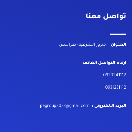
تواصل معنا
العنوان :
جنزور الشرقية- طرابلس
ارقام التواصل الهاتف :
0920241112
0931231112
البريد الالكترونى :
pegroup2023@gmail.com