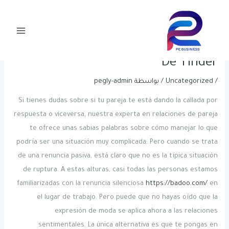
خطي
Post
Main
لى
navigation
Apps Para Ligar Las Mejores Apps
Menu
لمحتوى
Para Ligar Y Buscar Pareja Además
De Tinder
/
Uncategorized
/ بواسطة
pegly-admin
Si tienes dudas sobre si tu pareja te está dando la callada por
respuesta o viceversa, nuestra experta en relaciones de pareja
te ofrece unas sabias palabras sobre cómo manejar lo que
podría ser una situación muy complicada. Pero cuando se trata
de una renuncia pasiva, está claro que no es la típica situación
de ruptura. A estas alturas, casi todas las personas estamos
familiarizadas con la renuncia silenciosa
https://badoo.com/
en
el lugar de trabajo. Pero puede que no hayas oído que la
expresión de moda se aplica ahora a las relaciones
sentimentales. La única alternativa es que te pongas en