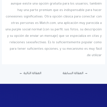
aunque existe una opción gratuita para los usuarios, también
hay una parte premium que es indispensable para hacer
conexiones significativas. Otra opción clásica para conectar con
otras personas es Match.com, una aplicación muy parecida a
una purple social normal (con su perfil, sus fotos, su descripción
y su opción de enviar un mensaje) que se especializa en citas y
relaciones sexoafectivas. Es lo suficientemente popular como
para tener suficientes opciones, y su mecanismo es muy fácil
de utilizar.
→
المقالة السابقة
المقالة التالية
←