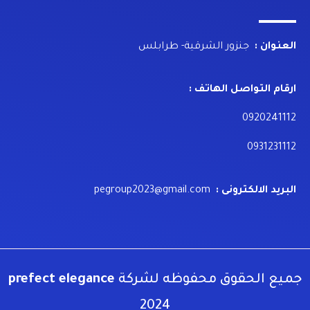
العنوان :
جنزور الشرقية- طرابلس
ارقام التواصل الهاتف :
0920241112
0931231112
البريد الالكترونى :
pegroup2023@gmail.com
جميع الحقوق محفوظه لشركة
prefect elegance
2024