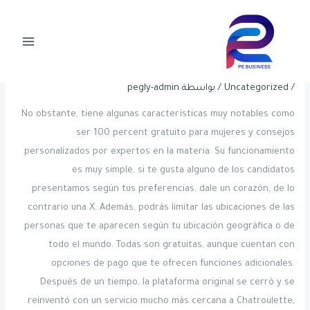
خطي
Post
Main
لى
navigation
Videoconferencia Online Free Of
Menu
لمحتوى
Charge 15 Alternativas A Skype
/
Uncategorized
/ بواسطة
pegly-admin
No obstante, tiene algunas características muy notables como
ser 100 percent gratuito para mujeres y consejos
personalizados por expertos en la materia. Su funcionamiento
es muy simple, si te gusta alguno de los candidatos
presentamos según tus preferencias, dale un corazón, de lo
contrario una X. Además, podrás limitar las ubicaciones de las
personas que te aparecen según tu ubicación geográfica o de
todo el mundo. Todas son gratuitas, aunque cuentan con
opciones de pago que te ofrecen funciones adicionales.
Después de un tiempo, la plataforma original se cerró y se
reinventó con un servicio mucho más cercana a Chatroulette,