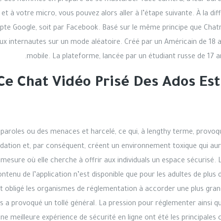
c des hommes en prepare de se masturber face caméra, à leur bureau
et à votre micro, vous pouvez alors aller à l’étape suivante. À la 
ompte Google, soit par Facebook. Basé sur le même principe que Cha
deux internautes sur un mode aléatoire. Créé par un Américain de 18
mobile. La plateforme, lancée par un étudiant russe de 17 a
Ce Chat Vidéo Prisé Des Ados Est
s paroles ou des menaces et harcelé, ce qui, à lengthy terme, prov
idation et, par conséquent, créent un environnement toxique qui aura
mesure où elle cherche à offrir aux individuals un espace sécurisé. 
enu de l’application n’est disponible que pour les adultes de plus d
ont obligé les organismes de réglementation à accorder une plus gran
s a provoqué un tollé général. La pression pour réglementer ainsi qu
une meilleure expérience de sécurité en ligne ont été les principales 