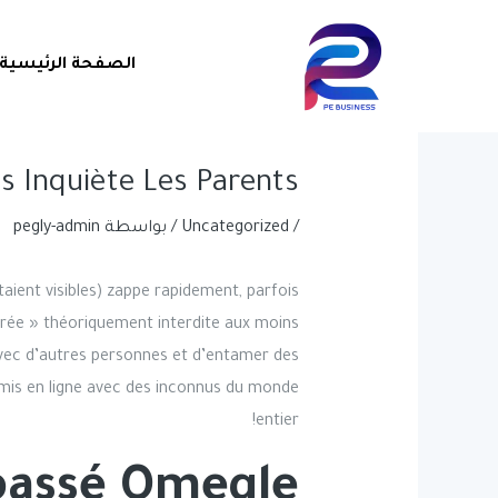
خطي
Post
لى
navigation
الصفحة الرئيسية
لمحتوى
s Inquiète Les Parents
/
Uncategorized
/ بواسطة
pegly-admin
ient visibles) zappe rapidement, parfois
érée » théoriquement interdite aux moins
vec d’autres personnes et d’entamer des
 amis en ligne avec des inconnus du monde
entier!
passé Omegle ?