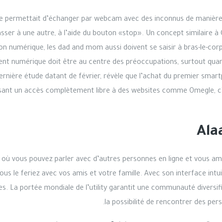
 site permettait d’échanger par webcam avec des inconnus de manière
asser à une autre, à l’aide du bouton «stop». Un concept similaire à
on numérique, les dad and mom aussi doivent se saisir à bras-le-co
ent numérique doit être au centre des préoccupations, surtout quand
 dernière étude datant de février, révèle que l’achat du premier sm
n laissant un accès complètement libre à des websites comme Omegle,
Ala
o où vous pouvez parler avec d’autres personnes en ligne et vous a
s le feriez avec vos amis et votre famille. Avec son interface intuiti
res. La portée mondiale de l’utility garantit une communauté diversif
la possibilité de rencontrer des per