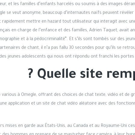
ieur, et les familles d’enfants harcelés ou soumis à des images déra
e se veut anonyme, beaucoup d’internautes naïfs peuvent révéler l
apidement mettre en hazard tout utilisateur qui interagit avec une
ançais en charge de l’enfance et des familles, Adrien Taquet, avait an
ographie et à la pédocriminalité”. Et s’ils sont tombés sur des jeunes
tenaires de chant, il n’a pas fallu 30 secondes pour qu’ils se retro
 des jeunes adolescents qui nous ont répondu ont franchi les portes 
Quelle site rem
rious à Omegle, offrant des choices de chat texte, vidéo et de gro
une application et un site de chat vidéo aléatoire avec des fonction
ieurs mises en garde aux États-Unis, au Canada et au Royaume-Uni c