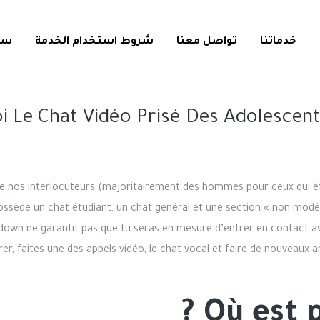
خدماتنا
تواصل معنا
شروط استخدام الخدمة
سي
 Le Chat Vidéo Prisé Des Adolescent
de nos interlocuteurs (majoritairement des hommes pour ceux qui éta
ossède un chat étudiant, un chat général et une section « non mod
down ne garantit pas que tu seras en mesure d’entrer en contact a
rer, faites une des appels vidéo, le chat vocal et faire de nouveaux
Où est 