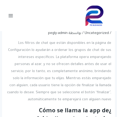
خطي
Post
Main
لى
navigation
Los 10 Mejores Sitios Web Parecidos
Menu
لمحتوى
A Omegle Alternativas A Omegle
/
Uncategorized
/ بواسطة
pegly-admin
Los filtros de chat que están disponibles en la página de
Configuración lo ayudarán a ordenar los grupos de chat de sus
intereses específicos. La plataforma opera emparejando
personas al azar, y no se ofrecen detalles antes de usar el
servicio, por lo tanto, es completamente anónimo, brindando
solo la información que tu elijas. Mientras estás emparejado
con alguien, cada usuario tiene la opción de finalizar la llamada
cuando lo desee. Siempre que se seleccione el botón ‘finalizar’,
automáticamente te emparejará con alguien nuevo.
¿Cómo se llama la app de