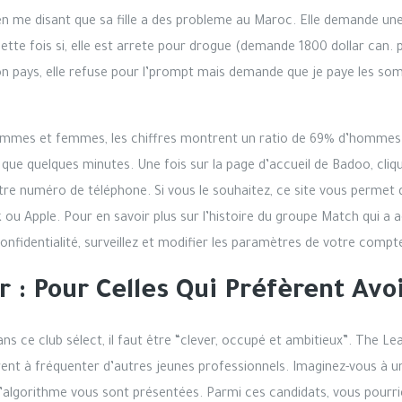
 me disant que sa fille a des probleme au Maroc. Elle demande une
tte fois si, elle est arrete pour drogue (demande 1800 dollar can. p
n pays, elle refuse pour l’prompt mais demande que je paye les so
hommes et femmes, les chiffres montrent un ratio de 69% d’hommes
 que quelques minutes. Une fois sur la page d’accueil de Badoo, cli
otre numéro de téléphone. Si vous le souhaitez, ce site vous permet
u Apple. Pour en savoir plus sur l’histoire du groupe Match qui a 
onfidentialité, surveillez et modifier les paramètres de votre compte
r : Pour Celles Qui Préfèrent Av
s ce club sélect, il faut être “clever, occupé et ambitieux”. The L
rent à fréquenter d’autres jeunes professionnels. Imaginez-vous à u
algorithme vous sont présentées. Parmi ces candidats, vous pourrie