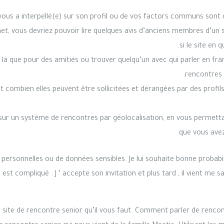
i vous a interpellé(e) sur son profil ou de vos factors communs sont 
et, vous devriez pouvoir lire quelques avis d’anciens membres d’un s
si le site en 
à que pour des amitiés ou trouver quelqu’un avec qui parler en fran
rencontres
it combien elles peuvent être sollicitées et dérangées par des profils
 sur un système de rencontres par géolocalisation, en vous permett
que vous avez
sonnelles ou de données sensibles. Je lui souhaite bonne probabili
‘ est compliqué . J ‘ accepte son invitation et plus tard , il vient me
 site de rencontre senior qu’il vous faut. Comment parler de rencon