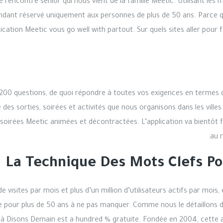
e rencontre senior qui nous vient de la famille Meetic. Utilisant le
ndant réservé uniquement aux personnes de plus de 50 ans. Parce qu
lication Meetic vous go well with partout. Sur quels sites aller pour 
200 questions, de quoi répondre à toutes vos exigences en termes 
s sorties, soirées et activités que nous organisons dans les villes
s soirées Meetic animées et décontractées. L’application va bientôt f
au r
La Technique Des Mots Clefs Pou
 visites par mois et plus d’un million d’utilisateurs actifs par mo
 pour plus de 50 ans à ne pas manquer. Comme nous le détaillons dans
ion à Disons Demain est a hundred % gratuite. Fondée en 2004, cette