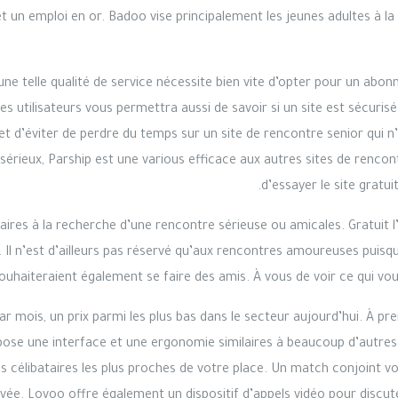
et un emploi en or. Badoo vise principalement les jeunes adultes à l
u’une telle qualité de service nécessite bien vite d’opter pour un a
des utilisateurs vous permettra aussi de savoir si un site est sécurisé 
 d’éviter de perdre du temps sur un site de rencontre senior qui n’
sérieux, Parship est une various efficace aux autres sites de rencontre
d’essayer le site grat
taires à la recherche d’une rencontre sérieuse ou amicales. Gratuit 
. Il n’est d’ailleurs pas réservé qu’aux rencontres amoureuses puisqu’
ouhaiteraient également se faire des amis. À vous de voir ce qui vo
ar mois, un prix parmi les plus bas dans le secteur aujourd’hui. À p
ropose une interface et une ergonomie similaires à beaucoup d’autres
 des célibataires les plus proches de votre place. Un match conjoint 
ée. Lovoo offre également un dispositif d’appels vidéo pour discute