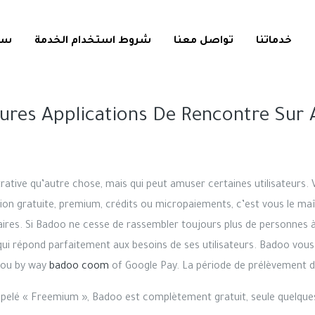
خدماتنا
تواصل معنا
شروط استخدام الخدمة
سي
eures Applications De Rencontre Sur 
rative qu’autre chose, mais qui peut amuser certaines utilisateurs
on gratuite, premium, crédits ou micropaiements, c’est vous le maî
ires. Si Badoo ne cesse de rassembler toujours plus de personnes à 
ui répond parfaitement aux besoins de ses utilisateurs. Badoo vou
l ou by way
badoo coom
of Google Pay. La période de prélèvement 
elé « Freemium », Badoo est complètement gratuit, seule quelque