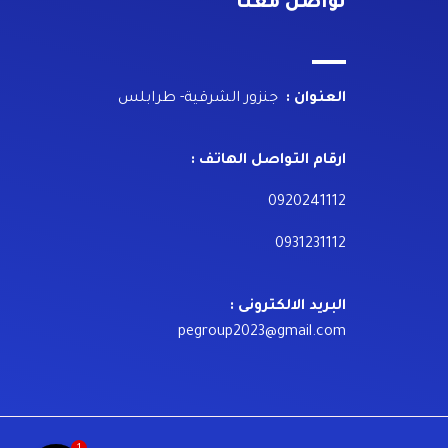
تواصل معنا
العنوان :
جنزور الشرقية- طرابلس
ارقام التواصل الهاتف :
0920241112
0931231112
البريد الالكترونى :
pegroup2023@gmail.com
1