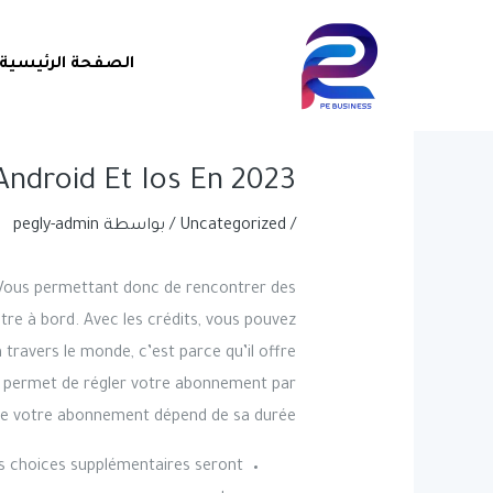
خطي
Post
لى
navigation
الصفحة الرئيسية
لمحتوى
Android Et Ios En 2023
/
Uncategorized
/ بواسطة
pegly-admin
. Vous permettant donc de rencontrer des
tre à bord. Avec les crédits, vous pouvez
travers le monde, c’est parce qu’il offre
s permet de régler votre abonnement par
de votre abonnement dépend de sa durée.
s choices supplémentaires seront