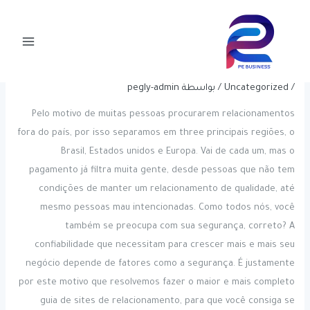
خطي
Post
Main
لى
navigation
21 Melhores Sites De
Menu
لمحتوى
Relacionamento 2023 Grátis
/
Uncategorized
/ بواسطة
pegly-admin
Pelo motivo de muitas pessoas procurarem relacionamentos
fora do país, por isso separamos em three principais regiões, o
Brasil, Estados unidos e Europa. Vai de cada um, mas o
pagamento já filtra muita gente, desde pessoas que não tem
condições de manter um relacionamento de qualidade, até
mesmo pessoas mau intencionadas. Como todos nós, você
também se preocupa com sua segurança, correto? A
confiabilidade que necessitam para crescer mais e mais seu
negócio depende de fatores como a segurança. É justamente
por este motivo que resolvemos fazer o maior e mais completo
guia de sites de relacionamento, para que você consiga se