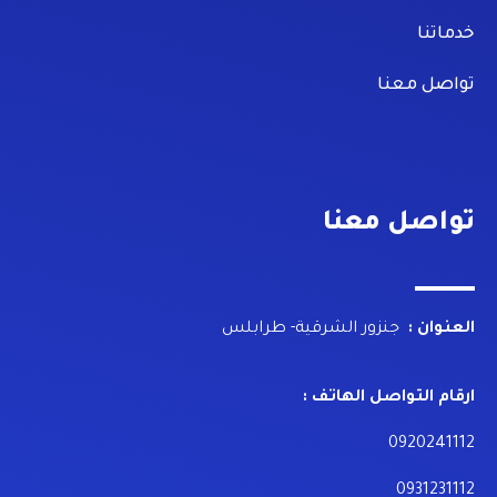
خدماتنا
تواصل معنا
تواصل معنا
العنوان :
جنزور الشرقية- طرابلس
ارقام التواصل الهاتف :
0920241112
0931231112