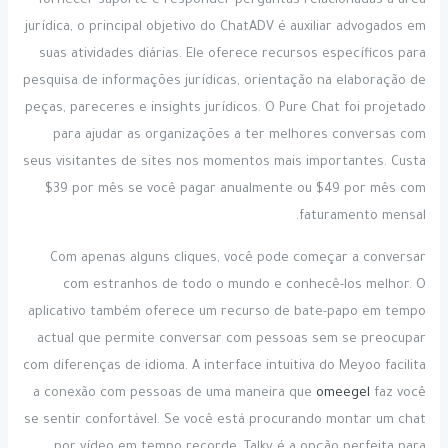
fornecer suporte e responder perguntas relacionadas à área
jurídica, o principal objetivo do ChatADV é auxiliar advogados em
suas atividades diárias. Ele oferece recursos específicos para
pesquisa de informações jurídicas, orientação na elaboração de
peças, pareceres e insights jurídicos. O Pure Chat foi projetado
para ajudar as organizações a ter melhores conversas com
seus visitantes de sites nos momentos mais importantes. Custa
$39 por mês se você pagar anualmente ou $49 por mês com
faturamento mensal.
Com apenas alguns cliques, você pode começar a conversar
com estranhos de todo o mundo e conhecê-los melhor. O
aplicativo também oferece um recurso de bate-papo em tempo
actual que permite conversar com pessoas sem se preocupar
com diferenças de idioma. A interface intuitiva do Meyoo facilita
a conexão com pessoas de uma maneira que
omeegel
faz você
se sentir confortável. Se você está procurando montar um chat
por vídeo em tempo recorde, Talky é a opção perfeita para