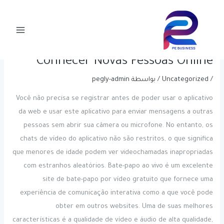
خطي
Post
Main
لى
navigation
15 Melhores Aplicativos De Bate-
Menu
لمحتوى
papo Por Vídeo Com Estranhos Para
Conhecer Novas Pessoas Online
/
Uncategorized
/ بواسطة
pegly-admin
Você não precisa se registrar antes de poder usar o aplicativo
da web e usar este aplicativo para enviar mensagens a outras
pessoas sem abrir sua câmera ou microfone. No entanto, os
chats de vídeo do aplicativo não são restritos, o que significa
que menores de idade podem ver videochamadas inapropriadas
com estranhos aleatórios. Bate-papo ao vivo é um excelente
site de bate-papo por vídeo gratuito que fornece uma
experiência de comunicação interativa como a que você pode
obter em outros websites. Uma de suas melhores
características é a qualidade de vídeo e áudio de alta qualidade,