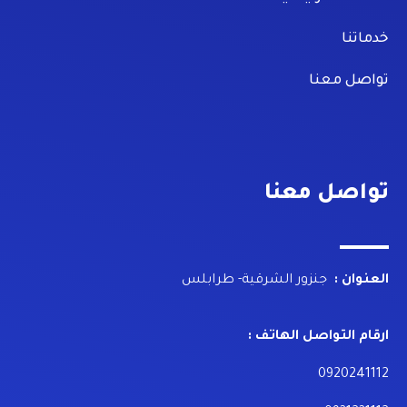
خدماتنا
تواصل معنا
تواصل معنا
العنوان :
جنزور الشرقية- طرابلس
ارقام التواصل الهاتف :
0920241112